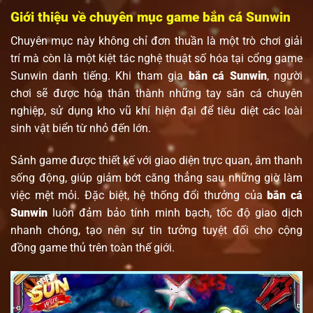
Giới thiệu về chuyên mục game bắn cá Sunwin
Chuyên mục này không chỉ đơn thuần là một trò chơi giải
trí mà còn là một kiệt tác nghệ thuật số hóa tại cổng game
Sunwin danh tiếng. Khi tham gia
bắn cá Sunwin
, người
chơi sẽ được hóa thân thành những tay săn cá chuyên
nghiệp, sử dụng kho vũ khí hiện đại để tiêu diệt các loài
sinh vật biển từ nhỏ đến lớn.
Sảnh game được thiết kế với giao diện trực quan, âm thanh
sống động, giúp giảm bớt căng thẳng sau những giờ làm
việc mệt mỏi. Đặc biệt, hệ thống đổi thưởng của
bắn cá
Sunwin
luôn đảm bảo tính minh bạch, tốc độ giao dịch
nhanh chóng, tạo nên sự tin tưởng tuyệt đối cho cộng
đồng game thủ trên toàn thế giới.