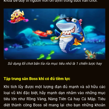
khóa để duy trì nguồn vốn ổn định trong suốt ván chơi.
Sử dụng lối chơi bắn tỉa rỉa mục tiêu nhỏ là 1 chiến lược hay
Tập trung săn Boss khi có đủ tiềm lực
Khi tích lũy được một lượng đạn đủ mạnh và sở hữu các
loại vũ khí đặc biệt, hãy mạnh dạn nhắm vào những mục
tiêu lớn như Rồng Vàng, Nàng Tiên Cá hay Cá Mập. Tiêu
diệt thành công Boss sẽ mang lại cho bạn những khoản