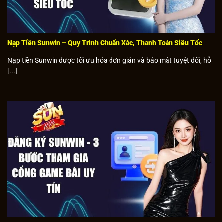
Nạp Tiền Sunwin – Quy Trình Chuẩn Xác, Thanh Toán Siêu Tốc
Nạp tiền Sunwin được tối ưu hóa đơn giản và bảo mật tuyệt đối, hỗ
[...]