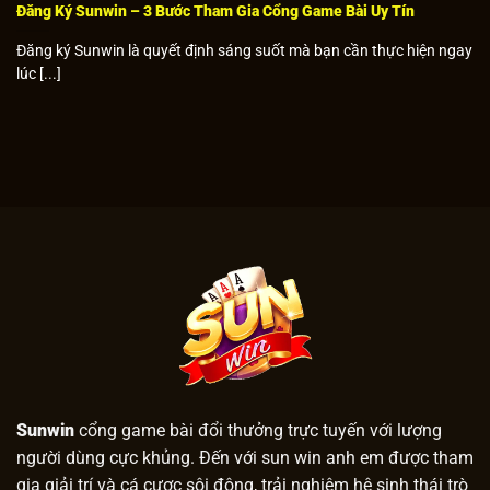
Đăng Ký Sunwin – 3 Bước Tham Gia Cổng Game Bài Uy Tín
Đăng ký Sunwin là quyết định sáng suốt mà bạn cần thực hiện ngay
lúc [...]
Sunwin
cổng game bài đổi thưởng trực tuyến với lượng
người dùng cực khủng. Đến với sun win anh em được tham
gia giải trí và cá cược sôi động, trải nghiệm hệ sinh thái trò