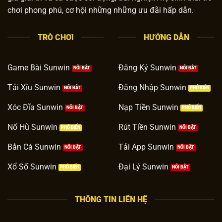
chơi phong phú, cơ hội những những ưu đãi hấp dẫn.
TRÒ CHƠI
HƯỚNG DẪN
Game Bài Sunwin
Đăng Ký Sunwin
Tải Xỉu Sunwin
Đăng Nhập Sunwin
Xóc Đĩa Sunwin
Nạp Tiền Sunwin
Nổ Hũ Sunwin
Rút Tiền Sunwin
Bắn Cá Sunwin
Tải App Sunwin
Xổ Số Sunwin
Đại Lý Sunwin
THÔNG TIN LIÊN HỆ