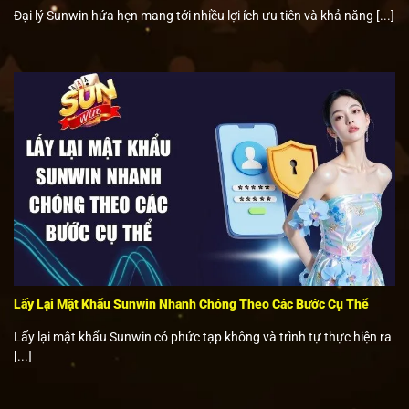
Đại lý Sunwin hứa hẹn mang tới nhiều lợi ích ưu tiên và khả năng [...]
Lấy Lại Mật Khẩu Sunwin Nhanh Chóng Theo Các Bước Cụ Thể
Lấy lại mật khẩu Sunwin có phức tạp không và trình tự thực hiện ra
[...]