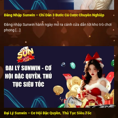
Đăng Nhập Sunwin – Chỉ Dẫn 3 Bước Cá Cược Chuyên Nghiệp
Đăng nhập Sunwin hành ngày mở ra cánh cửa dẫn tới kho trò chơi
phong [...]
Đại Lý Sunwin – Cơ Hội Đặc Quyền, Thủ Tục Siêu Tốc