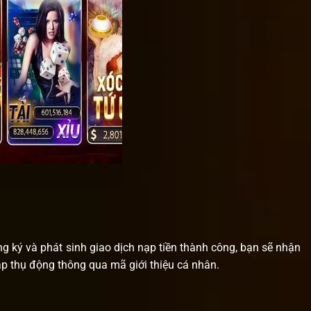
g ký và phát sinh giao dịch nạp tiền thành công, bạn sẽ nhận
p thụ động thông qua mã giới thiệu cá nhân.