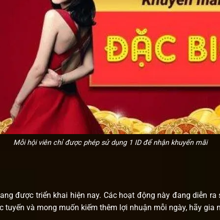
Mỗi hội viên chỉ được phép sử dụng 1 ID để nhận khuyến mãi
ng được triển khai hiện nay. Các hoạt động này đang diễn ra s
rực tuyến và mong muốn kiếm thêm lợi nhuận mỗi ngày, hãy gia