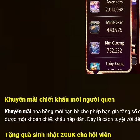
Khuyến mãi chiết khấu mời người quen
Khuyến mãi
hoa hồng mời bạn bè cho phép bạn gia tăng số dư
được một khoản chiết khấu hấp dẫn. Đây là cách tuyệt vời đ
Tặng quà sinh nhật 200K cho hội viên