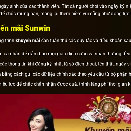
 ngày sinh của các thành viên. Tất cả người chơi vào ngày kỷ 
g để chúc mừng bạn, mang lại thêm niềm vui cũng như động lực 
uyến mãi Sunwin
g trình
khuyến mãi
cần tuân thủ các quy tắc và điều khoản sau
ản cá nhân để đảm bảo mọi giao dịch cược và nhận thưởng đều t
 thông tin khi đăng ký, nhất là số điện thoại, tên thật, ngày si
bằng cách gửi các dữ liệu chính xác theo yêu cầu từ bộ phận hỗ
hiệu lực để chắc chắn nhận được quà, tránh lãng phí thời gian 