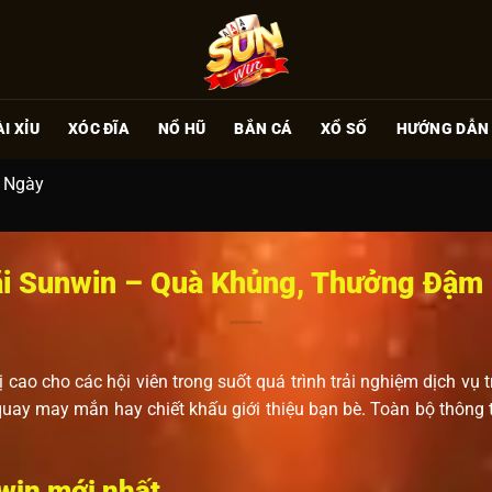
ÀI XỈU
XÓC ĐĨA
NỔ HŨ
BẮN CÁ
XỔ SỐ
HƯỚNG DẪN
 Ngày
i Sunwin – Quà Khủng, Thưởng Đậm
 cao cho các hội viên trong suốt quá trình trải nghiệm dịch vụ t
 quay may mắn hay chiết khấu giới thiệu bạn bè. Toàn bộ thông t
win mới nhất