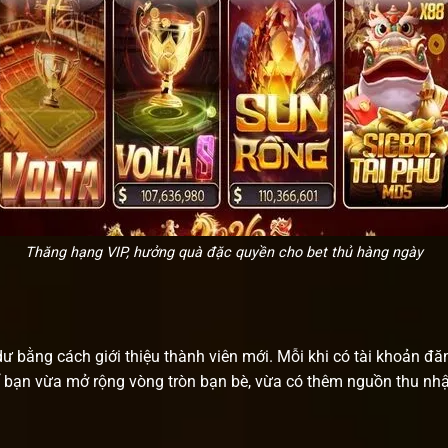
Thăng hạng VIP, hưởng quà đặc quyền cho bet thủ hàng ngày
 bằng cách giới thiệu thành viên mới. Mỗi khi có tài khoản đăn
ể bạn vừa mở rộng vòng tròn bạn bè, vừa có thêm nguồn thu nhậ