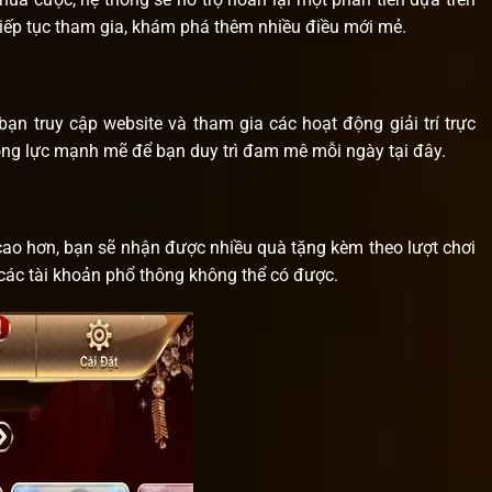
iếp tục tham gia, khám phá thêm nhiều điều mới mẻ.
ạn truy cập website và tham gia các hoạt động giải trí trực
 động lực mạnh mẽ để bạn duy trì đam mê mỗi ngày tại đây.
 cao hơn, bạn sẽ nhận được nhiều quà tặng kèm theo lượt chơi
 các tài khoản phổ thông không thể có được.