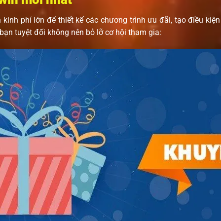
kinh phí lớn để thiết kế các chương trình ưu đãi, tạo điều kiện
ạn tuyệt đối không nên bỏ lỡ cơ hội tham gia: