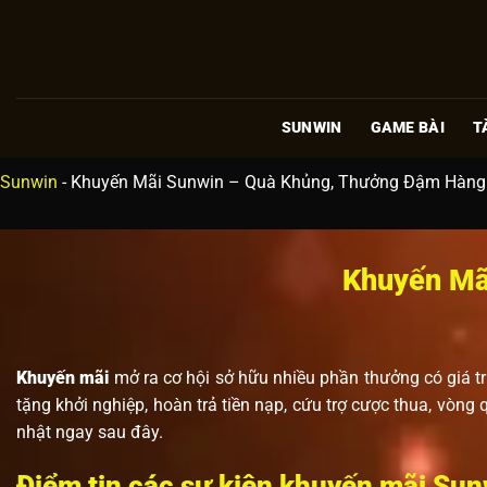
Bỏ
qua
nội
dung
SUNWIN
GAME BÀI
T
Sunwin
-
Khuyến Mãi Sunwin – Quà Khủng, Thưởng Đậm Hàng
Khuyến Mã
Khuyến mãi
mở ra cơ hội sở hữu nhiều phần thưởng có giá trị
tặng khởi nghiệp, hoàn trả tiền nạp, cứu trợ cược thua, vòng
nhật ngay sau đây.
Điểm tin các sự kiện khuyến mãi Sun