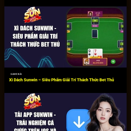
GAME BÀI
Xì Dách Sunwin – Siêu Phẩm Giải Trí Thách Thức Bet Thủ