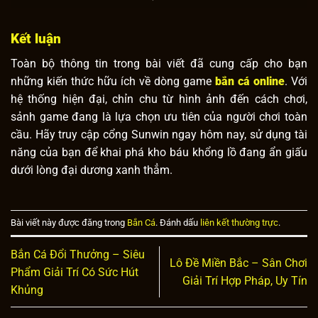
Kết luận
Toàn bộ thông tin trong bài viết đã cung cấp cho bạn
những kiến thức hữu ích về dòng game
bắn cá online
. Với
hệ thống hiện đại, chỉn chu từ hình ảnh đến cách chơi,
sảnh game đang là lựa chọn ưu tiên của người chơi toàn
cầu. Hãy truy cập cổng Sunwin ngay hôm nay, sử dụng tài
năng của bạn để khai phá kho báu khổng lồ đang ẩn giấu
dưới lòng đại dương xanh thẳm.
Bài viết này được đăng trong
Bắn Cá
. Đánh dấu
liên kết thường trực
.
Bắn Cá Đổi Thưởng – Siêu
Lô Đề Miền Bắc – Sân Chơi
Phẩm Giải Trí Có Sức Hút
Giải Trí Hợp Pháp, Uy Tín
Khủng