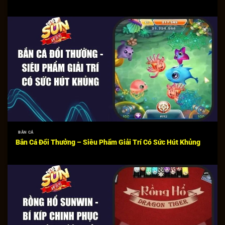
BẮN CÁ
Bắn Cá Đổi Thưởng – Siêu Phẩm Giải Trí Có Sức Hút Khủng