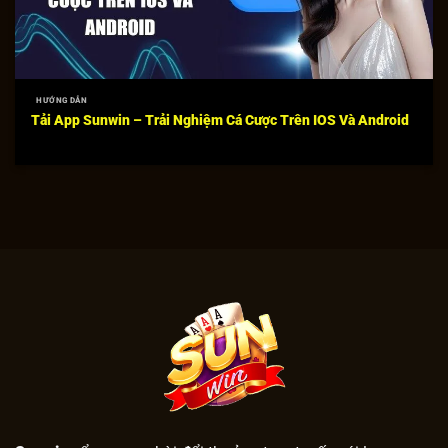
HƯỚNG DẪN
Tải App Sunwin – Trải Nghiệm Cá Cược Trên IOS Và Android