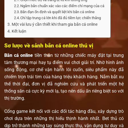
Ngắm bắn chuẩn xác vào các điểm chí mạng của cá
Bắn đạn ổn định và quyết liệt khi bắn cá online
Chỉ tập trung cá lớn khi đã đủ tiềm lực chiến thắng
Một vài lưu ý cần thiết khi tham gia bắn cá online
Kết luận
Sơ lược về sảnh bắn cá online thú vị
Bắn cá online
tiền thân từ những chiếc máy đặt tại trung
tâm thương mại hay tụ điểm vui chơi giải trí. Nhờ hình ảnh
sống động, cơ chế vận hành lôi cuốn, siêu phẩm này đã
chiếm trọn trái tim của hàng triệu khách hàng. Nắm bắt xu
thế thời đại, đơn vị đã nghiên cứu và phát triển một hệ
thống săn cá cực kỳ mới lạ, tạo nên dấu ấn riêng biệt so với
thị trường.
Cổng game kết nối với các đối tác hàng đầu, xây dựng trò
chơi dựa trên những thị hiếu thịnh hành nhất. Bet thủ có
dịp trở thành những tay súng thực thụ, vận dụng tư duy và