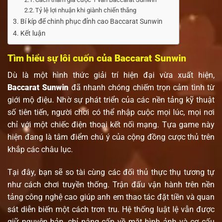
Tỷ lệ lợi nhuận khi giành chiến thắng
Bí kíp để chinh phục đỉnh cao Baccarat Sunwin
Kết luận
Tìm hiểu sự lôi cuốn của Baccarat Sunwin
Dù là một hình thức giải trí hiện đại vừa xuất hiện,
Baccarat Sunwin
đã nhanh chóng chiếm trọn cảm tình từ
giới mộ điệu. Nhờ sự phát triển của các nền tảng kỹ thuật
số tiên tiến, người chơi có thể nhập cuộc mọi lúc, mọi nơi
chỉ với một chiếc điện thoại kết nối mạng. Tựa game này
hiện đang là tâm điểm chú ý của cộng đồng cược thủ trên
khắp các châu lục.
Tại đây, bạn sẽ so tài cùng các đối thủ thực thụ tương tự
như cách chơi truyền thống. Trận đấu vận hành trên nền
tảng công nghệ cao giúp anh em thao tác đặt tiền và quan
sát diễn biến một cách trơn tru. Hệ thống luật lệ vẫn được
giữ nguyên bản, chỉ nâng cấp về mặt hình ảnh và cơ cấu