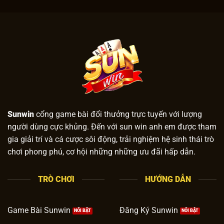
Sunwin
cổng game bài đổi thưởng trực tuyến với lượng
người dùng cực khủng. Đến với sun win anh em được tham
gia giải trí và cá cược sôi động, trải nghiệm hệ sinh thái trò
chơi phong phú, cơ hội những những ưu đãi hấp dẫn.
TRÒ CHƠI
HƯỚNG DẪN
Game Bài Sunwin
Đăng Ký Sunwin