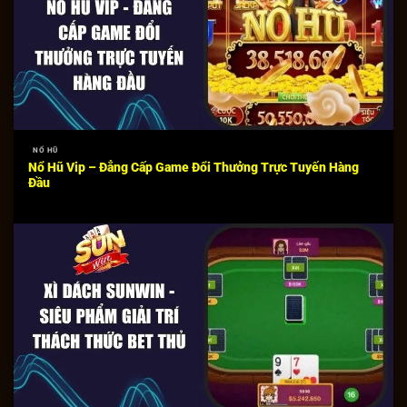
NỔ HŨ
Nổ Hũ Vip – Đẳng Cấp Game Đổi Thưởng Trực Tuyến Hàng
Đầu