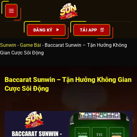
Bỏ
qua
nội
dung
ĐĂNG KÝ
TẢI APP
Sunwin
-
Game Bài
-
Baccarat Sunwin – Tận Hưởng Không
Gian Cược Sôi Động
Baccarat Sunwin – Tận Hưởng Không Gian
Cược Sôi Động