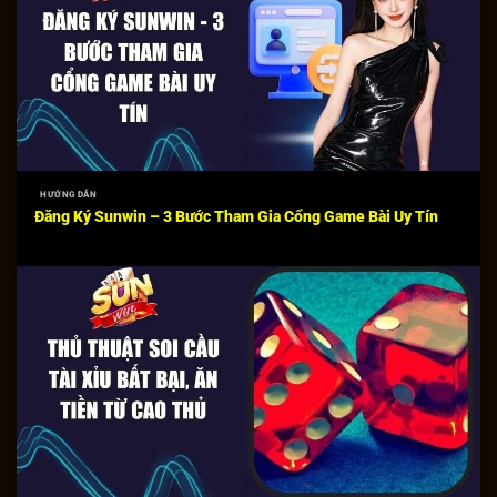
HƯỚNG DẪN
Đăng Ký Sunwin – 3 Bước Tham Gia Cổng Game Bài Uy Tín